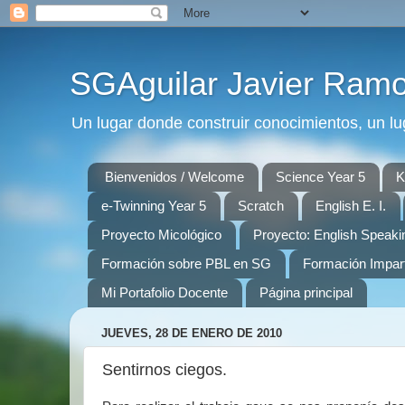
SGAguilar Javier Ram
Un lugar donde construir conocimientos, un lu
Bienvenidos / Welcome
Science Year 5
K
e-Twinning Year 5
Scratch
English E. I.
Proyecto Micológico
Proyecto: English Speaki
Formación sobre PBL en SG
Formación Impar
Mi Portafolio Docente
Página principal
JUEVES, 28 DE ENERO DE 2010
Sentirnos ciegos.