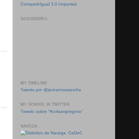
CompartirIgual 3.0 Unported
SEGUIDORES
MY TIMELINE
Tweets por @javiramossancha
MY SCHOOL IN TWITTER
Tweets sobre "#colsangregorio"
NAVEGA