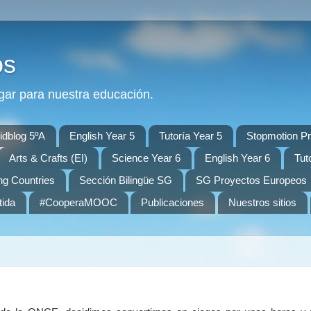
os
gar para nuestra educación.
idblog 5ºA
English Year 5
Tutoría Year 5
Stopmotion Pr
Arts & Crafts (EI)
Science Year 6
English Year 6
Tut
ng Countries
Sección Bilingüe SG
SG Proyectos Europeos
tida
#CooperaMOOC
Publicaciones
Nuestros sitios