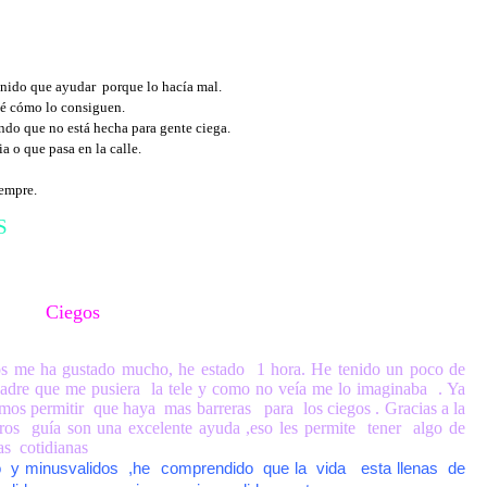
enido que ayudar porque lo hacía mal.
é cómo lo consiguen.
ndo que no está hecha para gente ciega.
 o que pasa en la calle.
iempre.
OS
Ciegos
gos me ha gustado mucho, he estado 1 hora. He tenido un poco de
adre que me pusiera la tele y como no veía me lo imaginaba . Ya
emos permitir que haya mas barreras para los ciegos . Gracias a la
os guía son una excelente ayuda ,eso les permite tener algo de
as cotidianas
 y minusvalidos ,he comprendido que la vida esta llenas de