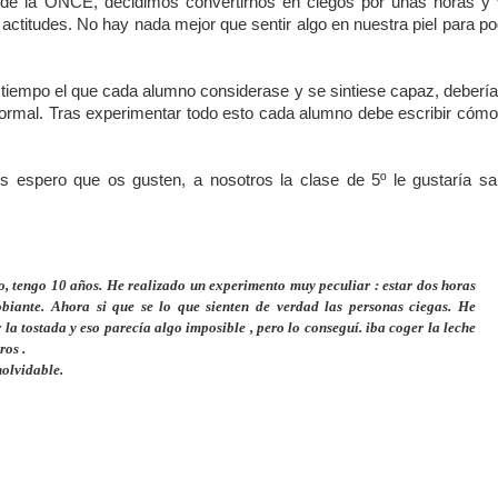
esde la ONCE, decidimos convertirnos en ciegos por unas horas y 
ctitudes. No hay nada mejor que sentir algo en nuestra piel para po
un tiempo el que cada alumno considerase y se sintiese capaz, deberí
 normal. Tras experimentar todo esto cada alumno debe escribir cómo
 espero que os gusten, a nosotros la clase de 5º le gustaría sa
 tengo 10 años. He realizado un experimento muy peculiar : estar dos horas
obiante. Ahora si que se lo que sienten de verdad las personas ciegas. He
a tostada y eso parecía algo imposible , pero lo conseguí. iba coger la leche
ros .
nolvidable.