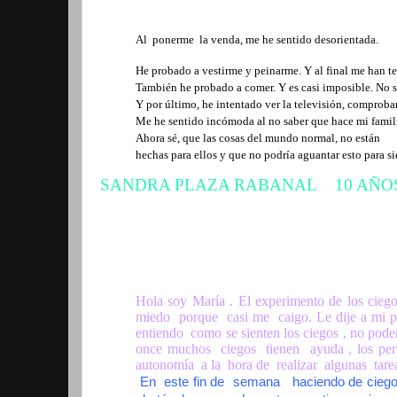
Al ponerme la venda, me he sentido desorientada.
He probado a vestirme y peinarme. Y al final me han
t
También he probado a comer. Y es casi imposible.
No s
Y por último, he intentado ver la televisión, comproba
Me he sentido incómoda al no saber que hace mi familia
Ahora sé, que las cosas del mundo normal, no están
hechas para ellos y que no podría aguantar esto para s
SANDRA PLAZA RABANAL 10 AÑ
Hola soy María . El experimento de los cie
miedo porque casi me caigo. Le dije a mi p
entiendo como se sienten los ciegos , no pod
once muchos ciegos tienen ayuda , los perr
autonomía a la hora de realizar algunas tare
En este fin de semana haciendo de ciego