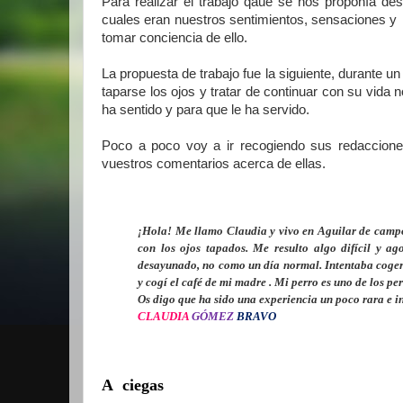
Para realizar el trabajo qaue se nos proponía d
cuales eran nuestros sentimientos, sensaciones y a
tomar conciencia de ello.
La propuesta de trabajo fue la siguiente, durante 
taparse los ojos y tratar de continuar con su vida
ha sentido y para que le ha servido.
Poco a poco voy a ir recogiendo sus redacciones
vuestros comentarios acerca de ellas.
¡Hola! Me llamo Claudia y vivo en Aguilar de campo,
con los ojos tapados. Me resulto algo difícil y ag
desayunado, no como un día normal. Intentaba coger l
y cogí el café de mi madre . Mi perro es uno de los per
Os digo que ha sido una experiencia un poco rara e i
CLAUDIA
GÓMEZ
BRAVO
A ciegas