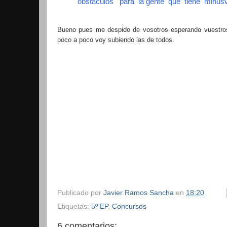
obstáculos para la gente que tiene minus
Bueno pues me despido de vosotros esperando vuestros
poco a poco voy subiendo las de todos.
Publicado por
Javier Ramos Sancha
en
18:20
Etiquetas:
5º EP
,
Concursos
6 comentarios: