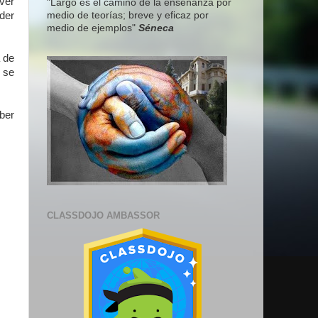
ver
"Largo es el camino de la enseñanza por
medio de teorías; breve y eficaz por
der
medio de ejemplos"
Séneca
a de
 se
ber
CLASSDOJO AMBASSOR